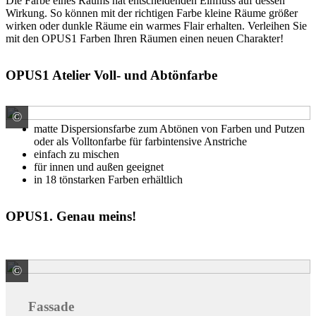
Die Farbe eines Raums hat entscheidenden Einfluss auf dessen
Wirkung. So können mit der richtigen Farbe kleine Räume größer
wirken oder dunkle Räume ein warmes Flair erhalten. Verleihen Sie
mit den OPUS1 Farben Ihren Räumen einen neuen Charakter!
OPUS1 Atelier Voll- und Abtönfarbe
©
Rühl Farben GmbH Handelnd im Namen und für RG der
matte Dispersionsfarbe zum Abtönen von Farben und Putzen
oder als Volltonfarbe für farbintensive Anstriche
einfach zu mischen
für innen und außen geeignet
in 18 tönstarken Farben erhältlich
OPUS1. Genau meins!
©
© Dariusz Jarzabek / stock.adobe.com
Fassade